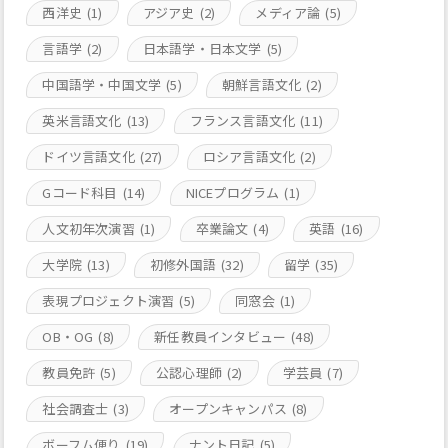
西洋史
(1)
アジア史
(2)
メディア論
(5)
言語学
(2)
日本語学・日本文学
(5)
中国語学・中国文学
(5)
朝鮮言語文化
(2)
英米言語文化
(13)
フランス言語文化
(11)
ドイツ言語文化
(27)
ロシア言語文化
(2)
Gコード科目
(14)
NICEプログラム
(1)
人文初年次演習
(1)
卒業論文
(4)
英語
(16)
大学院
(13)
初修外国語
(32)
留学
(35)
表現プロジェクト演習
(5)
同窓会
(1)
OB・OG
(8)
新任教員インタビュー
(48)
教員免許
(5)
公認心理師
(2)
学芸員
(7)
社会調査士
(3)
オープンキャンパス
(8)
ボーフム便り
(19)
ナント日記
(5)