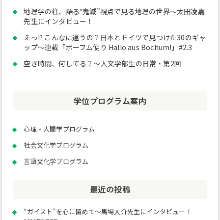
地理学の柱、語る‟鬼滅”視点で見る地理の世界～太田凌嘉
先生にインタビュー！
えっ!? こんなに違うの？日本とドイツで見つけた30のギャ
ップ～連載「ボーフム便り Hallo aus Bochum!」#2.3
空き時間、何してる？～人文学部生の日常・第2回
学位プログラム案内
心理・人間学プログラム
社会文化学プログラム
言語文化学プログラム
最近の投稿
“ガイスト”を心に留めて～馬場大介先生にインタビュー！