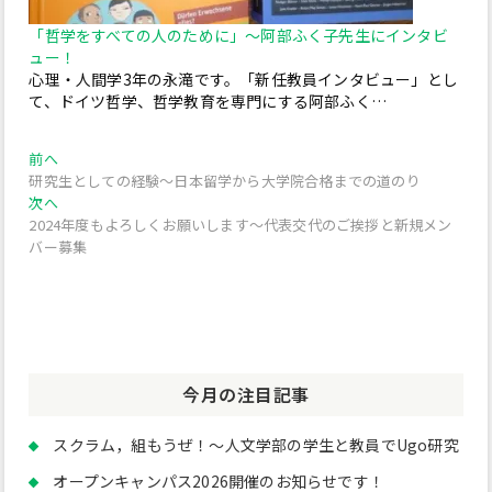
「哲学をすべての人のために」～阿部ふく子先生にインタビ
ュー！
心理・人間学3年の永滝です。「新任教員インタビュー」とし
て、ドイツ哲学、哲学教育を専門にする阿部ふく…
投
過
前へ
去
研究生としての経験～日本留学から大学院合格までの道のり
稿
の
次
次へ
投
の
ナ
2024年度もよろしくお願いします～代表交代のご挨拶と新規メン
稿:
投
バー募集
ビ
稿:
ゲ
ー
シ
今月の注目記事
ョ
ン
スクラム，組もうぜ！～人文学部の学生と教員でUgo研究
オープンキャンパス2026開催のお知らせです！