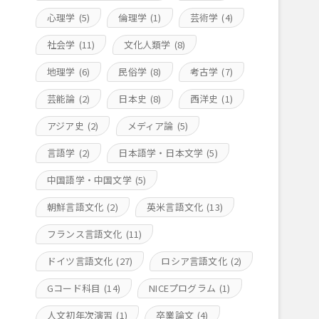
心理学
(5)
倫理学
(1)
芸術学
(4)
社会学
(11)
文化人類学
(8)
地理学
(6)
民俗学
(8)
考古学
(7)
芸能論
(2)
日本史
(8)
西洋史
(1)
アジア史
(2)
メディア論
(5)
言語学
(2)
日本語学・日本文学
(5)
中国語学・中国文学
(5)
朝鮮言語文化
(2)
英米言語文化
(13)
フランス言語文化
(11)
ドイツ言語文化
(27)
ロシア言語文化
(2)
Gコード科目
(14)
NICEプログラム
(1)
人文初年次演習
(1)
卒業論文
(4)