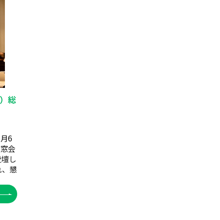
）総
月6
同窓会
登壇し
れ、懇