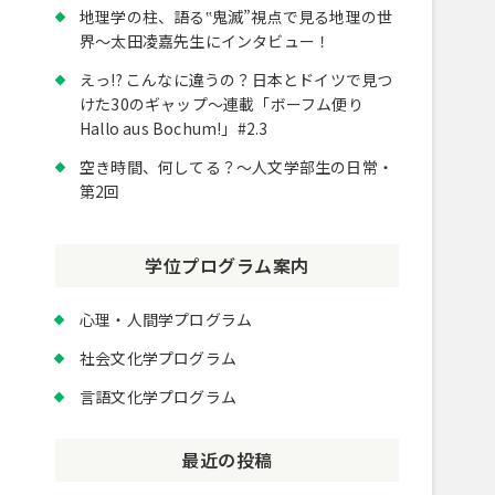
地理学の柱、語る‟鬼滅”視点で見る地理の世
界～太田凌嘉先生にインタビュー！
えっ!? こんなに違うの？日本とドイツで見つ
けた30のギャップ～連載「ボーフム便り
Hallo aus Bochum!」#2.3
空き時間、何してる？～人文学部生の日常・
第2回
学位プログラム案内
心理・人間学プログラム
社会文化学プログラム
言語文化学プログラム
最近の投稿