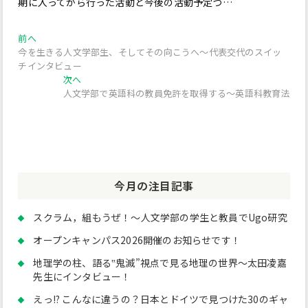
期に入ってから行った活動と今後の活動予定つ…
投
過
前へ
去
今を生きる人文学部生、そしてその向こうへ～代表交代のスイッ
稿
の
チインタビュー
投
次
ナ
次へ
稿:
の
人文学部で英語科の教員免許を取得する～英語科教育法
ビ
投
稿:
ゲ
ー
シ
今月の注目記事
ョ
ン
スクラム，組もうぜ！～人文学部の学生と教員でUgo研究
オープンキャンパス2026開催のお知らせです！
地理学の柱、語る‟鬼滅”視点で見る地理の世界～太田凌嘉
先生にインタビュー！
えっ!? こんなに違うの？日本とドイツで見つけた30のギャ