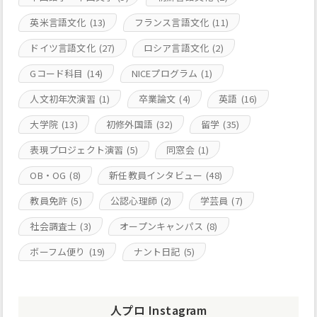
英米言語文化
(13)
フランス言語文化
(11)
ドイツ言語文化
(27)
ロシア言語文化
(2)
Gコード科目
(14)
NICEプログラム
(1)
人文初年次演習
(1)
卒業論文
(4)
英語
(16)
大学院
(13)
初修外国語
(32)
留学
(35)
表現プロジェクト演習
(5)
同窓会
(1)
OB・OG
(8)
新任教員インタビュー
(48)
教員免許
(5)
公認心理師
(2)
学芸員
(7)
社会調査士
(3)
オープンキャンパス
(8)
ボーフム便り
(19)
ナント日記
(5)
人プロ Instagram