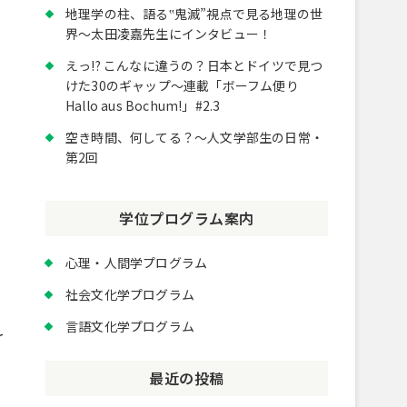
、
地理学の柱、語る‟鬼滅”視点で見る地理の世
界～太田凌嘉先生にインタビュー！
えっ!? こんなに違うの？日本とドイツで見つ
けた30のギャップ～連載「ボーフム便り
Hallo aus Bochum!」#2.3
空き時間、何してる？～人文学部生の日常・
第2回
学位プログラム案内
心理・人間学プログラム
社会文化学プログラム
言語文化学プログラム
r
最近の投稿