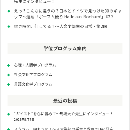
先生にインタビュー！
えっ!? こんなに違うの？日本とドイツで見つけた30のギャ
ップ～連載「ボーフム便り Hallo aus Bochum!」#2.3
空き時間、何してる？～人文学部生の日常・第2回
学位プログラム案内
心理・人間学プログラム
社会文化学プログラム
言語文化学プログラム
最近の投稿
“ガイスト”を心に留めて～馬場大介先生にインタビュー！
2026年8月7日
スクラム，組もうぜ！～人文学部の学生と教員でUgo研究