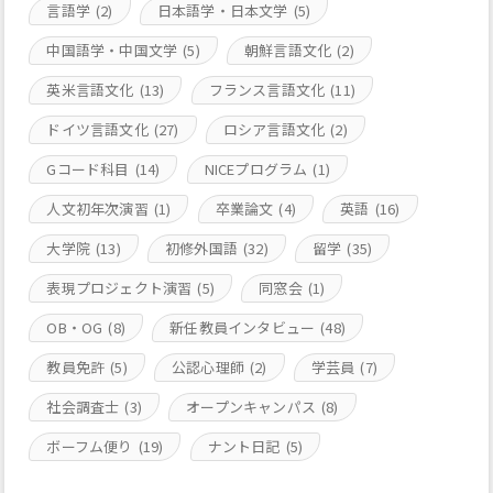
言語学
(2)
日本語学・日本文学
(5)
中国語学・中国文学
(5)
朝鮮言語文化
(2)
英米言語文化
(13)
フランス言語文化
(11)
ドイツ言語文化
(27)
ロシア言語文化
(2)
Gコード科目
(14)
NICEプログラム
(1)
人文初年次演習
(1)
卒業論文
(4)
英語
(16)
大学院
(13)
初修外国語
(32)
留学
(35)
表現プロジェクト演習
(5)
同窓会
(1)
OB・OG
(8)
新任教員インタビュー
(48)
教員免許
(5)
公認心理師
(2)
学芸員
(7)
社会調査士
(3)
オープンキャンパス
(8)
ボーフム便り
(19)
ナント日記
(5)