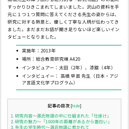
すっかりひきこまれてしまいました。沢山の資料を手
元に１つ１つ質問に答えてくださる先生の姿からは、
研究に対する熱意と、優しく丁寧な人柄が伝わってき
ました。まだまだお話が聞き足りないほど楽しいイン
タビューとなりました。
実施年：2013年
場所：総合教育研究棟 A420
インタビュアー：太田（2年）、漆舘（4年）
インタビュイー： 高橋 早苗 先生（日本・アジ
ア言語文化学プログラム）
記事の目次
[
hide
]
1.
研究内容～源氏物語の中に仕組まれた「仕掛け」
2.
研究の魅力～「1000年の距離があるから面白い」
3.
先生の学生時代～源氏物語に惹かれて