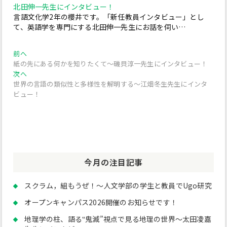
北田伸一先生にインタビュー！
言語文化学2年の櫻井です。「新任教員インタビュー」とし
て、英語学を専門にする北田伸一先生にお話を伺い…
投
過
前へ
去
紙の先にある何かを知りたくて～磯貝淳一先生にインタビュー！
稿
の
次
次へ
投
の
ナ
世界の言語の類似性と多様性を解明する～江畑冬生先生にインタ
稿:
投
ビュー！
ビ
稿:
ゲ
ー
シ
今月の注目記事
ョ
ン
スクラム，組もうぜ！～人文学部の学生と教員でUgo研究
オープンキャンパス2026開催のお知らせです！
地理学の柱、語る‟鬼滅”視点で見る地理の世界～太田凌嘉