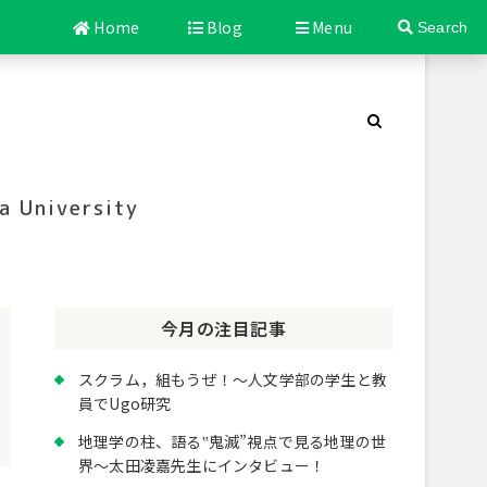
Home
Blog
Menu
Search
a University
今月の注目記事
スクラム，組もうぜ！～人文学部の学生と教
員でUgo研究
地理学の柱、語る‟鬼滅”視点で見る地理の世
界～太田凌嘉先生にインタビュー！