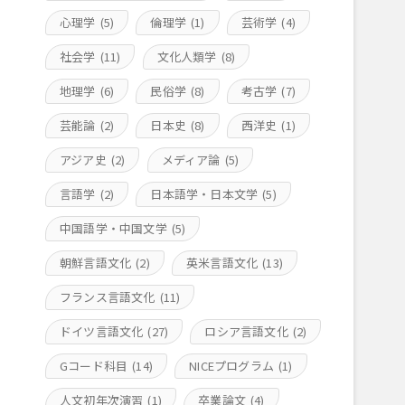
心理学
(5)
倫理学
(1)
芸術学
(4)
社会学
(11)
文化人類学
(8)
地理学
(6)
民俗学
(8)
考古学
(7)
芸能論
(2)
日本史
(8)
西洋史
(1)
アジア史
(2)
メディア論
(5)
言語学
(2)
日本語学・日本文学
(5)
中国語学・中国文学
(5)
朝鮮言語文化
(2)
英米言語文化
(13)
フランス言語文化
(11)
ドイツ言語文化
(27)
ロシア言語文化
(2)
Gコード科目
(14)
NICEプログラム
(1)
人文初年次演習
(1)
卒業論文
(4)