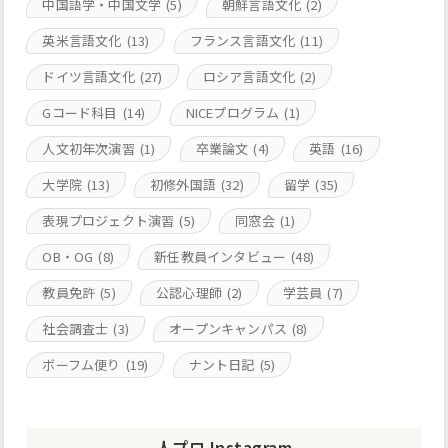
中国語学・中国文学
(5)
朝鮮言語文化
(2)
英米言語文化
(13)
フランス言語文化
(11)
ドイツ言語文化
(27)
ロシア言語文化
(2)
Gコード科目
(14)
NICEプログラム
(1)
人文初年次演習
(1)
卒業論文
(4)
英語
(16)
大学院
(13)
初修外国語
(32)
留学
(35)
表現プロジェクト演習
(5)
同窓会
(1)
OB・OG
(8)
新任教員インタビュー
(48)
教員免許
(5)
公認心理師
(2)
学芸員
(7)
社会調査士
(3)
オープンキャンパス
(8)
ボーフム便り
(19)
ナント日記
(5)
人プロ Instagram