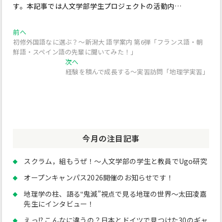
す。本記事では人文学部学生プロジェクトの活動内…
投
過
前へ
去
初修外国語なに選ぶ？～新潟大 語学案内 第6弾「フランス語・朝
稿
の
鮮語・スペイン語の先輩に聞いてみた！」
投
次
ナ
次へ
稿:
の
経験を積んで成長する～実習訪問「地理学実習」
ビ
投
稿:
ゲ
ー
シ
今月の注目記事
ョ
ン
スクラム，組もうぜ！～人文学部の学生と教員でUgo研究
オープンキャンパス2026開催のお知らせです！
地理学の柱、語る‟鬼滅”視点で見る地理の世界～太田凌嘉
先生にインタビュー！
えっ!? こんなに違うの？日本とドイツで見つけた30のギャ