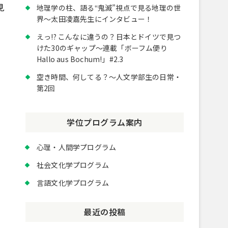
見
地理学の柱、語る‟鬼滅”視点で見る地理の世
界～太田凌嘉先生にインタビュー！
えっ!? こんなに違うの？日本とドイツで見つ
けた30のギャップ～連載「ボーフム便り
Hallo aus Bochum!」#2.3
空き時間、何してる？～人文学部生の日常・
第2回
学位プログラム案内
心理・人間学プログラム
社会文化学プログラム
言語文化学プログラム
最近の投稿