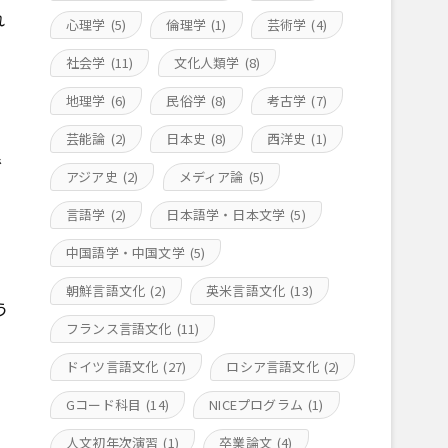
れ
心理学
(5)
倫理学
(1)
芸術学
(4)
社会学
(11)
文化人類学
(8)
地理学
(6)
民俗学
(8)
考古学
(7)
芸能論
(2)
日本史
(8)
西洋史
(1)
で
アジア史
(2)
メディア論
(5)
言語学
(2)
日本語学・日本文学
(5)
中国語学・中国文学
(5)
朝鮮言語文化
(2)
英米言語文化
(13)
う
フランス言語文化
(11)
ドイツ言語文化
(27)
ロシア言語文化
(2)
Gコード科目
(14)
NICEプログラム
(1)
人文初年次演習
(1)
卒業論文
(4)