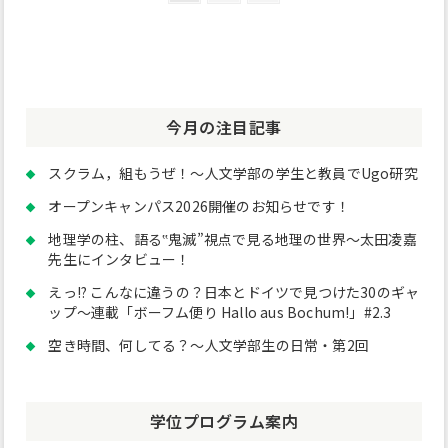
定
定
の
稿
ペ
ペ
ペ
の
ー
ー
ー
ジ
ジ
ジ
ペ
ー
今月の注目記事
ジ
送
スクラム，組もうぜ！～人文学部の学生と教員でUgo研究
り
オープンキャンパス2026開催のお知らせです！
地理学の柱、語る‟鬼滅”視点で見る地理の世界～太田凌嘉
先生にインタビュー！
えっ!? こんなに違うの？日本とドイツで見つけた30のギャ
ップ～連載「ボーフム便り Hallo aus Bochum!」#2.3
空き時間、何してる？～人文学部生の日常・第2回
学位プログラム案内