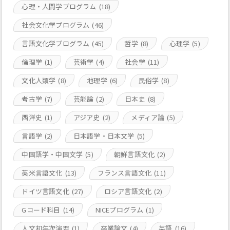
心理・人間学プログラム
(18)
社会文化学プログラム
(46)
言語文化学プログラム
(45)
哲学
(8)
心理学
(5)
倫理学
(1)
芸術学
(4)
社会学
(11)
文化人類学
(8)
地理学
(6)
民俗学
(8)
考古学
(7)
芸能論
(2)
日本史
(8)
西洋史
(1)
アジア史
(2)
メディア論
(5)
言語学
(2)
日本語学・日本文学
(5)
中国語学・中国文学
(5)
朝鮮言語文化
(2)
英米言語文化
(13)
フランス言語文化
(11)
ドイツ言語文化
(27)
ロシア言語文化
(2)
Gコード科目
(14)
NICEプログラム
(1)
人文初年次演習
(1)
卒業論文
(4)
英語
(16)