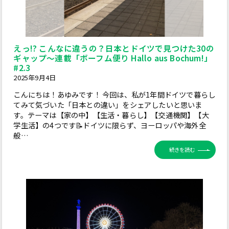
えっ!? こんなに違うの？日本とドイツで見つけた30の
ギャップ～連載「ボーフム便り Hallo aus Bochum!」
#2.3
2025年9月4日
こんにちは！あゆみです！ 今回は、私が1年間ドイツで暮らし
てみて気づいた「日本との違い」をシェアしたいと思いま
す。テーマは【家の中】【生活・暮らし】【交通機関】【大
学生活】の4つです📝ドイツに限らず、ヨーロッパや海外全
般…
続きを読む