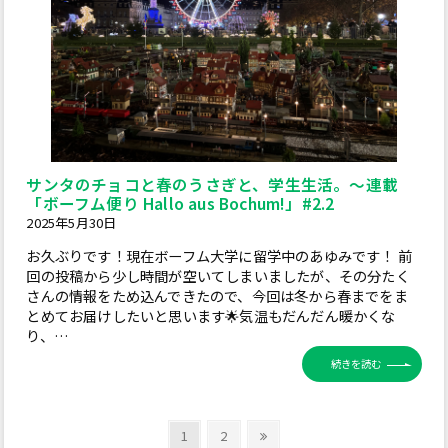
サンタのチョコと春のうさぎと、学生生活。～連載
「ボーフム便り Hallo aus Bochum!」#2.2
2025年5月30日
お久ぶりです！現在ボーフム大学に留学中のあゆみです！ 前
回の投稿から少し時間が空いてしまいましたが、その分たく
さんの情報をため込んできたので、今回は冬から春までをま
とめてお届けしたいと思います🌟気温もだんだん暖かくな
り、…
続きを読む
投
固
固
次
1
2