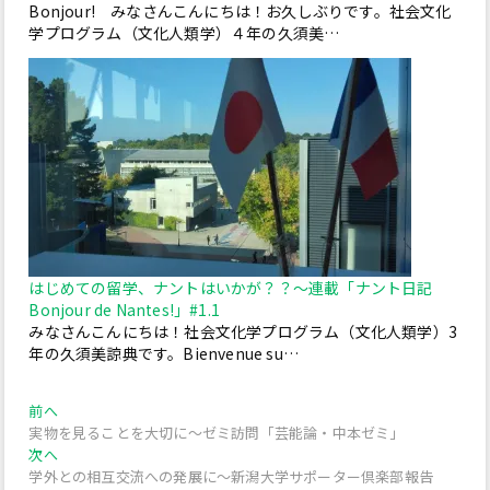
Bonjour! みなさんこんにちは！お久しぶりです。社会文化
学プログラム（文化人類学）４年の久須美…
はじめての留学、ナントはいかが？？～連載「ナント日記
Bonjour de Nantes!」#1.1
みなさんこんにちは！社会文化学プログラム（文化人類学）3
年の久須美諒典です。Bienvenue su…
投
過
前へ
去
実物を見ることを大切に～ゼミ訪問「芸能論・中本ゼミ」
稿
の
次
次へ
投
の
ナ
学外との相互交流への発展に～新潟大学サポーター倶楽部報告