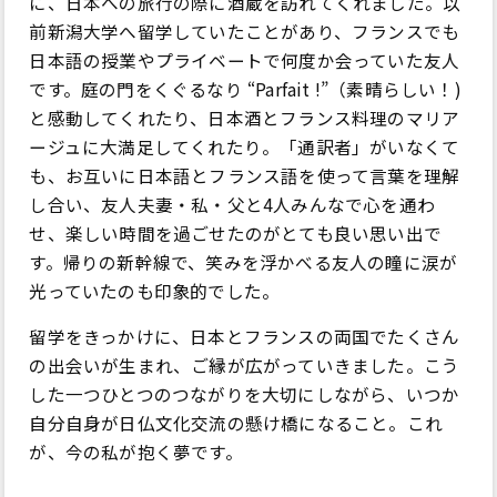
に、日本への旅行の際に酒蔵を訪れてくれました。以
前新潟大学へ留学していたことがあり、フランスでも
日本語の授業やプライベートで何度か会っていた友人
です。庭の門をくぐるなり “Parfait !”（素晴らしい！)
と感動してくれたり、日本酒とフランス料理のマリア
ージュに大満足してくれたり。「通訳者」がいなくて
も、お互いに日本語とフランス語を使って言葉を理解
し合い、友人夫妻・私・父と4人みんなで心を通わ
せ、楽しい時間を過ごせたのがとても良い思い出で
す。帰りの新幹線で、笑みを浮かべる友人の瞳に涙が
光っていたのも印象的でした。
留学をきっかけに、日本とフランスの両国でたくさん
の出会いが生まれ、ご縁が広がっていきました。こう
した一つひとつのつながりを大切にしながら、いつか
自分自身が日仏文化交流の懸け橋になること。これ
が、今の私が抱く夢です。