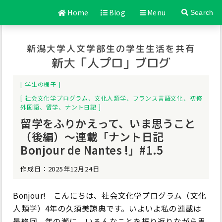
Home
Blog
Menu
Search
新潟大学人文学部生の学生生活を共有
新大「人プロ」ブログ
学生の様子
社会文化学プログラム
、
文化人類学
、
フランス言語文化
、
初修
外国語
、
留学
、
ナント日記
留学をふりかえって、いま思うこと
（後編）～連載「ナント日記
Bonjour de Nantes !」#1.5
作成日：2025年12月24日
Bonjour! こんにちは、社会文化学プログラム（文化
人類学）4年の久須美諒典です。いよいよ私の連載は
最終回。年の瀬に、いろんなことを振り返りながら思