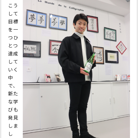
こう
して
目標
を一
つひ
とつ
達成
して
いく
中
で、
新た
な学
びも
発見
しま
し