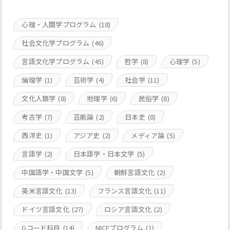
心理・人間学プログラム
(18)
社会文化学プログラム
(46)
言語文化学プログラム
(45)
哲学
(8)
心理学
(5)
倫理学
(1)
芸術学
(4)
社会学
(11)
文化人類学
(8)
地理学
(6)
民俗学
(8)
考古学
(7)
芸能論
(2)
日本史
(8)
西洋史
(1)
アジア史
(2)
メディア論
(5)
言語学
(2)
日本語学・日本文学
(5)
中国語学・中国文学
(5)
朝鮮言語文化
(2)
英米言語文化
(13)
フランス言語文化
(11)
ドイツ言語文化
(27)
ロシア言語文化
(2)
Gコード科目
(14)
NICEプログラム
(1)