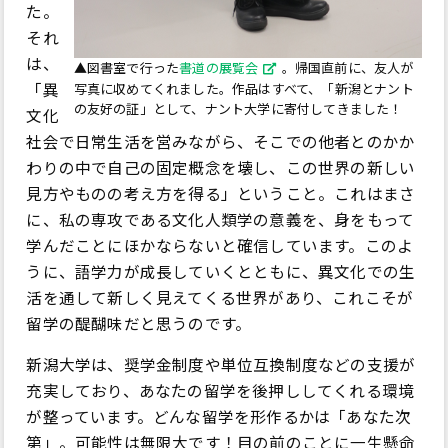
た。
それ
は、
▲図書室で行った
書道の展覧会
。帰国直前に、友人が
「異
写真に収めてくれました。作品はすべて、「新潟とナント
の友好の証」として、ナント大学に寄付してきました！
文化
社会で日常生活を営みながら、そこでの他者とのかか
わりの中で自己の固定概念を壊し、この世界の新しい
見方やものの考え方を得る」ということ。これはまさ
に、私の専攻である文化人類学の意義を、身をもって
学んだことにほかならないと確信しています。このよ
うに、語学力が成長していくとともに、異文化での生
活を通して新しく見えてくる世界があり、これこそが
留学の醍醐味だと思うのです。
新潟大学は、奨学金制度や単位互換制度などの支援が
充実しており、あなたの留学を後押ししてくれる環境
が整っています。どんな留学を形作るかは「あなた次
第」。可能性は無限大です！目の前のことに一生懸命