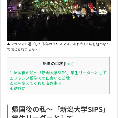
▲フランスで過ごした昨年のクリスマス。あれから1年も経つなん
て信じられません…！
記事の目次
[
hide
]
1.
帰国後の私～「新潟大学SIPS」学生リーダーとして
2.
フランス留学での出会いとご縁
3.
私を変えてくれた海外生活
4.
結びに
帰国後の私～「新潟大学SIPS」
学生リーダーとして