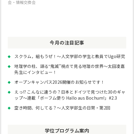
稿:
投
会・情報交換会
ビ
稿:
ゲ
ー
シ
今月の注目記事
ョ
ン
スクラム，組もうぜ！～人文学部の学生と教員でUgo研究
地理学の柱、語る‟鬼滅”視点で見る地理の世界～太田凌嘉
先生にインタビュー！
オープンキャンパス2026開催のお知らせです！
えっ!? こんなに違うの？日本とドイツで見つけた30のギャ
ップ～連載「ボーフム便り Hallo aus Bochum!」#2.3
空き時間、何してる？～人文学部生の日常・第2回
学位プログラム案内