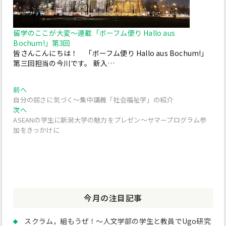
留学のここが大変～連載「ボーフム便り Hallo aus
Bochum!」第3回
皆さんこんにちは！ 「ボーフム便り Hallo aus Bochum!」
第三回担当の今川です。 新入…
投
過
前へ
去
自分の弱さに気づく～集中講義「社会福祉学」の紹介
稿
の
次
次へ
投
の
ナ
ASEANの学生に新潟大学の魅力をプレゼン～サマープログラム参
稿:
投
加をきっかけに
ビ
稿:
ゲ
ー
シ
今月の注目記事
ョ
ン
スクラム，組もうぜ！～人文学部の学生と教員でUgo研究