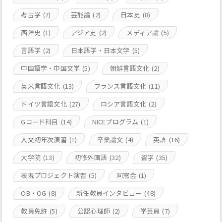
考古学
(7)
芸能論
(2)
日本史
(8)
西洋史
(1)
アジア史
(2)
メディア論
(5)
言語学
(2)
日本語学・日本文学
(5)
中国語学・中国文学
(5)
朝鮮言語文化
(2)
英米言語文化
(13)
フランス言語文化
(11)
ドイツ言語文化
(27)
ロシア言語文化
(2)
Gコード科目
(14)
NICEプログラム
(1)
人文初年次演習
(1)
卒業論文
(4)
英語
(16)
大学院
(13)
初修外国語
(32)
留学
(35)
表現プロジェクト演習
(5)
同窓会
(1)
OB・OG
(8)
新任教員インタビュー
(48)
教員免許
(5)
公認心理師
(2)
学芸員
(7)