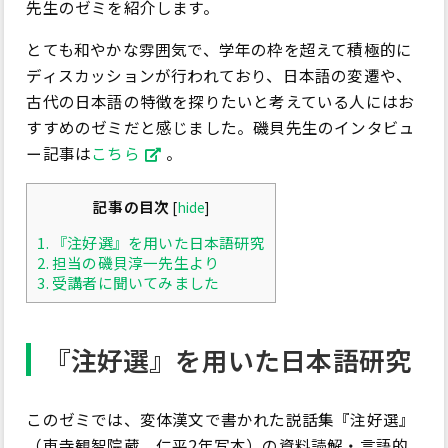
先生のゼミを紹介します。
とても和やかな雰囲気で、学年の枠を超えて積極的に
ディスカッションが行われており、日本語の変遷や、
古代の日本語の特徴を探りたいと考えている人にはお
すすめのゼミだと感じました。磯貝先生のインタビュ
ー記事は
こちら
。
記事の目次
[
hide
]
1.
『注好選』を用いた日本語研究
2.
担当の磯貝淳一先生より
3.
受講者に聞いてみました
『注好選』を用いた日本語研究
このゼミでは、変体漢文で書かれた説話集『注好選』
（東寺観智院蔵、仁平2年写本）の資料読解・言語的