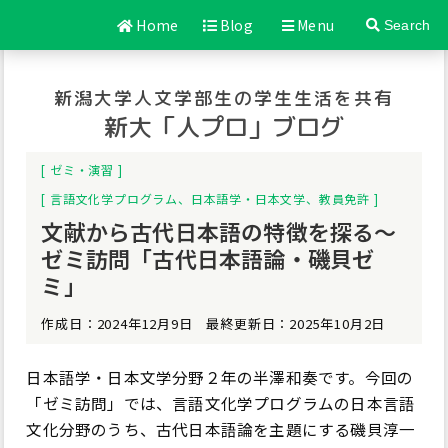
Home
Blog
Menu
Search
新潟大学人文学部生の学生生活を共有
新大「人プロ」ブログ
ゼミ・演習
言語文化学プログラム
、
日本語学・日本文学
、
教員免許
文献から古代日本語の特徴を探る～
ゼミ訪問「古代日本語論・磯貝ゼ
ミ」
作成日：2024年12月9日 最終更新日：2025年10月2日
日本語学・日本文学分野２年の半澤和奏です。今回の
「ゼミ訪問」では、言語文化学プログラムの日本言語
文化分野のうち、古代日本語論を主題にする磯貝淳一