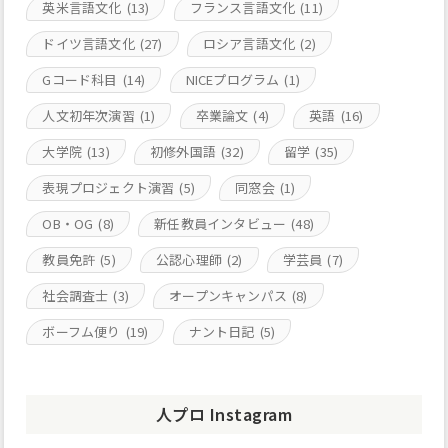
英米言語文化
(13)
フランス言語文化
(11)
ドイツ言語文化
(27)
ロシア言語文化
(2)
Gコード科目
(14)
NICEプログラム
(1)
人文初年次演習
(1)
卒業論文
(4)
英語
(16)
大学院
(13)
初修外国語
(32)
留学
(35)
表現プロジェクト演習
(5)
同窓会
(1)
OB・OG
(8)
新任教員インタビュー
(48)
教員免許
(5)
公認心理師
(2)
学芸員
(7)
社会調査士
(3)
オープンキャンパス
(8)
ボーフム便り
(19)
ナント日記
(5)
人プロ Instagram