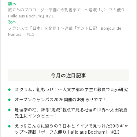
投
過
前へ
去
旅立ちのプロローグ―準備から到着まで ～連載「ボーフム便り
稿
の
Hallo aus Bochum!」#2.1
投
次
ナ
次へ
稿:
の
フランスで「日本」を発信！～連載「ナント日記 Bonjour de
ビ
投
Nantes!」#1.2
稿:
ゲ
ー
シ
ョ
今月の注目記事
ン
スクラム，組もうぜ！～人文学部の学生と教員でUgo研究
オープンキャンパス2026開催のお知らせです！
地理学の柱、語る‟鬼滅”視点で見る地理の世界～太田凌嘉
先生にインタビュー！
えっ!? こんなに違うの？日本とドイツで見つけた30のギャ
ップ～連載「ボーフム便り Hallo aus Bochum!」#2.3