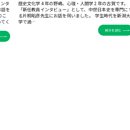
インタ
歴史文化学 4 年の野嶋、心理・人間学 2 年の古賀です。
お話を
「新任教員インタビュー」として、中世日本史を専門に
のこ
る片桐昭彦先生にお話を伺いました。 学生時代を新潟
ってく
学で過…
続きを読む