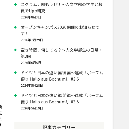
スクラム，組もうぜ！～人文学部の学生と教
員でUgo研究
2026年8月3日
オープンキャンパス2026開催のお知らせで
す！
2026年7月29日
空き時間、何してる？～人文学部生の日常・
第2回
2026年6月5日
ドイツと日本の違い編 後編～連載「ボーフム
便り Hallo aus Bochum!」#3.6
2026年5月28日
ドイツと日本の違い編 前編～連載「ボーフム
便り Hallo aus Bochum!」#3.5
情
2026年5月19日
に
ま
特
記事カテゴリー