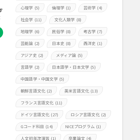
心理学
(5)
倫理学
(1)
芸術学
(4)
す
大
社会学
(11)
文化人類学
(8)
地理学
(6)
民俗学
(8)
考古学
(7)
芸能論
(2)
日本史
(8)
西洋史
(1)
アジア史
(2)
メディア論
(5)
言語学
(2)
日本語学・日本文学
(5)
中国語学・中国文学
(5)
朝鮮言語文化
(2)
英米言語文化
(13)
フランス言語文化
(11)
ドイツ言語文化
(27)
ロシア言語文化
(2)
Gコード科目
(14)
NICEプログラム
(1)
人文初年次演習
(1)
卒業論文
(4)