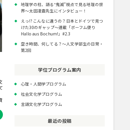
地理学の柱、語る‟鬼滅”視点で見る地理の世
界～太田凌嘉先生にインタビュー！
えっ!? こんなに違うの？日本とドイツで見つ
けた30のギャップ～連載「ボーフム便り
Hallo aus Bochum!」#2.3
空き時間、何してる？～人文学部生の日常・
第2回
さ
学位プログラム案内
文
心理・人間学プログラム
て
社会文化学プログラム
資
言語文化学プログラム
最近の投稿