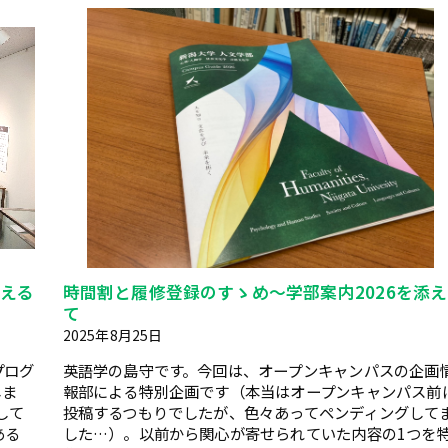
える
時間割と履修登録のすゝめ～学部案内2026を添え
て
2025年8月25日
プログ
英語学の島守です。今回は、オープンキャンパスの企画
しま
報部による特別企画です（本当はオープンキャンパス前
して
投稿するつもりでしたが、色々あってペンディングして
ある
した…）。以前から関心が寄せられていた内容の1つを