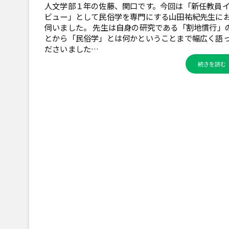
人文学部１年の佐藤、関口です。今回は「新任教員
ビュー」として民俗学を専門にする山田祐紀先生に
伺いました。 先生は自身の研究である「割地慣行」
とから「民俗学」とは何かということまで幅広く語
ださいました…
続きを読む