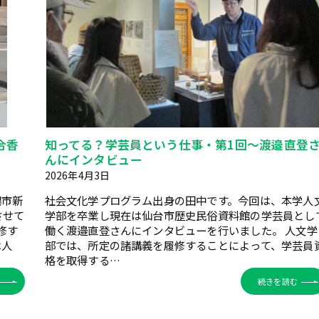
合香
知ってる？学芸員という仕事・第1回～渡邉直登
んにインタビュー
2026年4月3日
潟市新
社会文化学プログラム出身の田中です。今回は、本学人
させて
学部を卒業し現在は仙台市歴史民俗資料館の学芸員とし
修す
働く渡邉直登さんにインタビューを行いました。 人文学
は人
部では、所定の諸講義を履修することによって、学芸員
格を取得する…
続きを読む