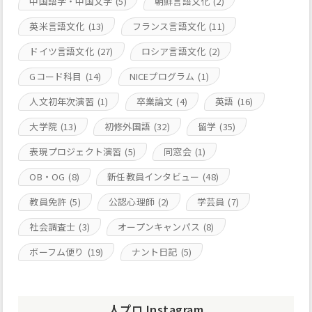
中国語学・中国文学
(5)
朝鮮言語文化
(2)
英米言語文化
(13)
フランス言語文化
(11)
ドイツ言語文化
(27)
ロシア言語文化
(2)
Gコード科目
(14)
NICEプログラム
(1)
人文初年次演習
(1)
卒業論文
(4)
英語
(16)
大学院
(13)
初修外国語
(32)
留学
(35)
表現プロジェクト演習
(5)
同窓会
(1)
OB・OG
(8)
新任教員インタビュー
(48)
教員免許
(5)
公認心理師
(2)
学芸員
(7)
社会調査士
(3)
オープンキャンパス
(8)
ボーフム便り
(19)
ナント日記
(5)
人プロ Instagram