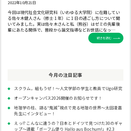
2022年10月21日
今回は現代社会文化研究科（いわゆる大学院）に在籍してい
る佐々木健人さん（修士 1 年）に 1 日の過ごし方について聞
いてみました。実は佐々木さんと私（熊谷）はゼミの先輩後
輩にあたる関係で、普段から論文指導などお世話になっ…
続きを読む
今月の注目記事
スクラム，組もうぜ！～人文学部の学生と教員でUgo研究
オープンキャンパス2026開催のお知らせです！
地理学の柱、語る‟鬼滅”視点で見る地理の世界～太田凌嘉
先生にインタビュー！
えっ!? こんなに違うの？日本とドイツで見つけた30のギャ
ップ～連載「ボーフム便り Hallo aus Bochum!」#2.3