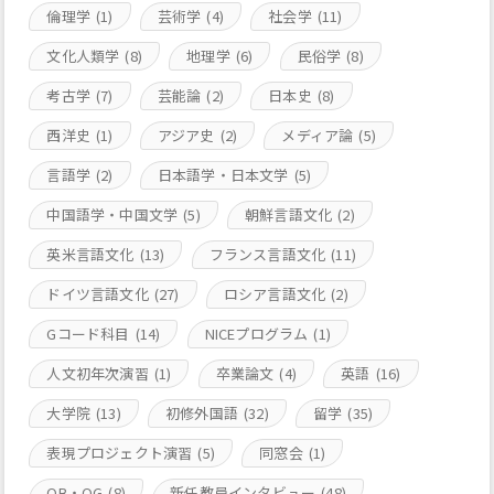
倫理学
(1)
芸術学
(4)
社会学
(11)
文化人類学
(8)
地理学
(6)
民俗学
(8)
考古学
(7)
芸能論
(2)
日本史
(8)
西洋史
(1)
アジア史
(2)
メディア論
(5)
言語学
(2)
日本語学・日本文学
(5)
中国語学・中国文学
(5)
朝鮮言語文化
(2)
英米言語文化
(13)
フランス言語文化
(11)
ドイツ言語文化
(27)
ロシア言語文化
(2)
Gコード科目
(14)
NICEプログラム
(1)
人文初年次演習
(1)
卒業論文
(4)
英語
(16)
大学院
(13)
初修外国語
(32)
留学
(35)
表現プロジェクト演習
(5)
同窓会
(1)
OB・OG
(8)
新任教員インタビュー
(48)