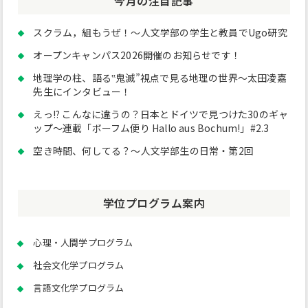
今月の注目記事
スクラム，組もうぜ！～人文学部の学生と教員でUgo研究
オープンキャンパス2026開催のお知らせです！
地理学の柱、語る‟鬼滅”視点で見る地理の世界～太田凌嘉
先生にインタビュー！
えっ!? こんなに違うの？日本とドイツで見つけた30のギャ
ップ～連載「ボーフム便り Hallo aus Bochum!」#2.3
空き時間、何してる？～人文学部生の日常・第2回
学位プログラム案内
心理・人間学プログラム
社会文化学プログラム
言語文化学プログラム