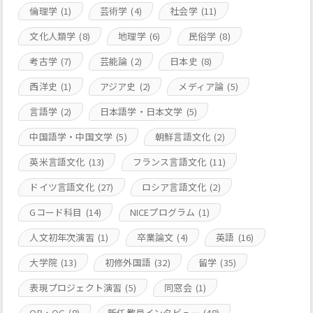
倫理学
(1)
芸術学
(4)
社会学
(11)
文化人類学
(8)
地理学
(6)
民俗学
(8)
考古学
(7)
芸能論
(2)
日本史
(8)
西洋史
(1)
アジア史
(2)
メディア論
(5)
言語学
(2)
日本語学・日本文学
(5)
中国語学・中国文学
(5)
朝鮮言語文化
(2)
英米言語文化
(13)
フランス言語文化
(11)
ドイツ言語文化
(27)
ロシア言語文化
(2)
Gコード科目
(14)
NICEプログラム
(1)
人文初年次演習
(1)
卒業論文
(4)
英語
(16)
大学院
(13)
初修外国語
(32)
留学
(35)
表現プロジェクト演習
(5)
同窓会
(1)
OB・OG
(8)
新任教員インタビュー
(48)