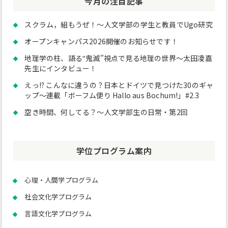
今月の注目記事
スクラム，組もうぜ！～人文学部の学生と教員でUgo研究
オープンキャンパス2026開催のお知らせです！
地理学の柱、語る‟鬼滅”視点で見る地理の世界～太田凌嘉
先生にインタビュー！
えっ!? こんなに違うの？日本とドイツで見つけた30のギャ
ップ～連載「ボーフム便り Hallo aus Bochum!」#2.3
空き時間、何してる？～人文学部生の日常・第2回
学位プログラム案内
心理・人間学プログラム
社会文化学プログラム
言語文化学プログラム