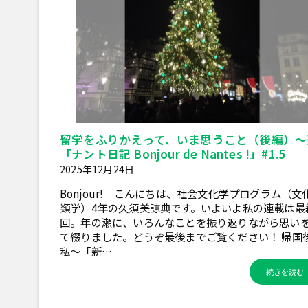
留学をふりかえって、いま思うこと（後編）～
「ナント日記 Bonjour de Nantes !」#1.5
2025年12月24日
Bonjour! こんにちは、社会文化学プログラム（文
類学）4年の久須美諒典です。いよいよ私の連載は最
回。年の瀬に、いろんなことを振り返りながら思い
て綴りました。どうぞ最後までご覧ください！ 帰国
私～「新…
続きを読む