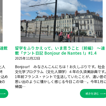
連載
留学をふりかえって、いま思うこと（前編） ～連
載「ナント日記 Bonjour de Nantes !」#1.4
2025年11月22日
化人
Bonjour! みなさんこんにちは！お久しぶりです。社会
終
文化学プログラム（文化人類学）４年の久須美諒典です
を込め
1年前フランス・ナントで生活していたことが、遠い昔
後の
思い出のように懐かしく感じる今日この頃…。今年1月
帰国…
続きを読む