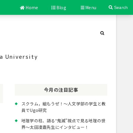
Home
Blog
Menu
Search
a University
今月の注目記事
スクラム，組もうぜ！～人文学部の学生と教
員でUgo研究
地理学の柱、語る‟鬼滅”視点で見る地理の世
界～太田凌嘉先生にインタビュー！