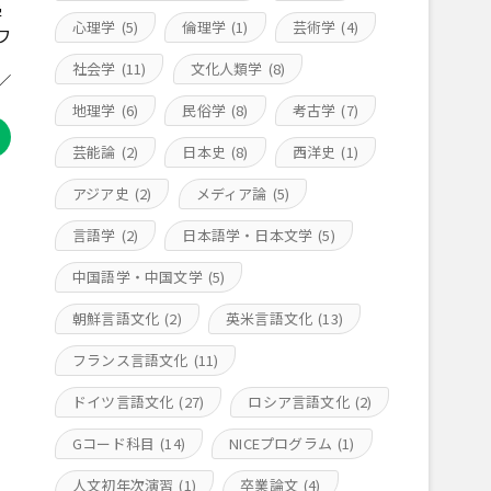
学
心理学
(5)
倫理学
(1)
芸術学
(4)
ワ
社会学
(11)
文化人類学
(8)
／
地理学
(6)
民俗学
(8)
考古学
(7)
芸能論
(2)
日本史
(8)
西洋史
(1)
アジア史
(2)
メディア論
(5)
言語学
(2)
日本語学・日本文学
(5)
中国語学・中国文学
(5)
朝鮮言語文化
(2)
英米言語文化
(13)
フランス言語文化
(11)
ドイツ言語文化
(27)
ロシア言語文化
(2)
Gコード科目
(14)
NICEプログラム
(1)
人文初年次演習
(1)
卒業論文
(4)